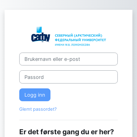
Gå til hovedinnhold
Logg inn på Ф
Brukernavn eller e-post
Passord
Logg inn
Glemt passordet?
Er det første gang du er her?